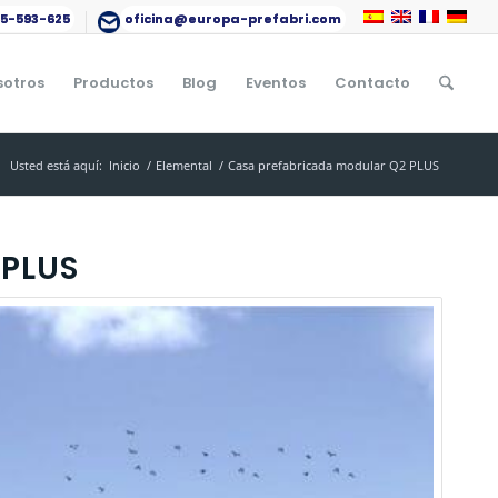
15-593-625
oficina@europa-prefabri.com
sotros
Productos
Blog
Eventos
Contacto
Usted está aquí:
Inicio
/
Elemental
/
Casa prefabricada modular Q2 PLUS
PLUS