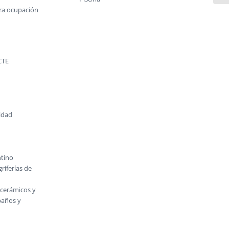
era ocupación
CTE
cidad
tino
riferías de
cerámicos y
baños y