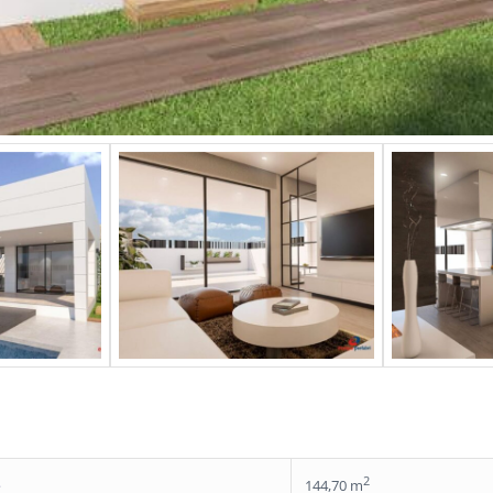
2
e
144,70 m