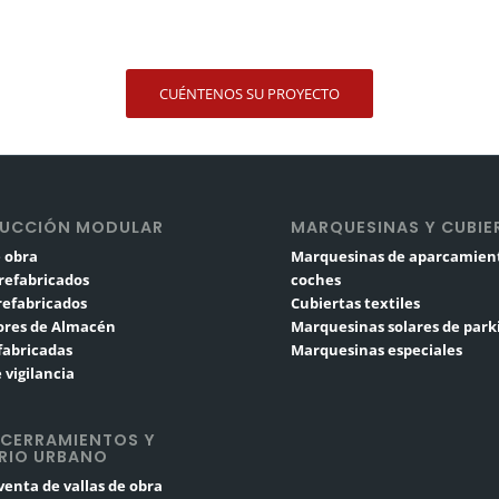
CUÉNTENOS SU PROYECTO
UCCIÓN MODULAR
MARQUESINAS Y CUBIE
 obra
Marquesinas de aparcamien
refabricados
coches
Prefabricados
Cubiertas textiles
res de Almacén
Marquesinas solares de park
fabricadas
Marquesinas especiales
 vigilancia
 CERRAMIENTOS Y
RIO URBANO
 venta de vallas de obra