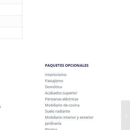
PAQUETES OPCIONALES
Interiorismo
Paisajismo
Domótica
Acabados superior
Persianas eléctricas
Mobiliario de cocina
o
M
Suelo radiante
u
Mobiliario interior y exterior
pr
Jardinería
Piscina