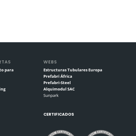
RTAS
WEBS
to para
Estructuras Tubulares Europa
Prefabri África
Prefabri-Steel
ing
Alquimodul SAC
Sunpark
CERTIFICADOS