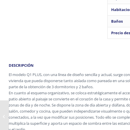
Habitacio
Baños
Precio de
DESCRIPCIÓN
El modelo Q1 PLUS, con una línea de diseño sencilla y actual, surge co
vivienda que pueda disponerse tanto aislada como pareada en una so
parte de la obtención de 3 dormitorios y 2 baños.
En cuanto al esquema organizativo, se coloca estratégicamente el acce
patio abierto al paisaje se convierte en el corazón de la casa y permite 
zonas de día y de noche. Se dispone la zona de día abierta y diáfana, 
Casa
salón, comedor y cocina, que pueden independizarse visualmente o 
prefabricada
conectados, a la vez que modificar sus posiciones. Todo ello se compl
modular Q1 BASIC
multiplica la superficie y aporta un espacio de sombra entre las estancia
y el jardín.