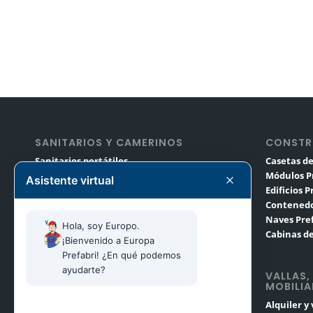
SANITARIOS Y CAMERINOS
CONSTR
Sanitarios portátiles
Casetas de
Módulos sanitarios
Módulos P
Asistente virtual
Camerinos portátiles
Edificios 
Sanitarios y remolques de lujo
Contenedo
Alquiler de sanitarios para eventos
Naves Pre
Hola, soy Europo. 
Cabinas de
¡Bienvenido a Europa 
Prefabri! ¿En qué podemos 
ayudarte?
VALLAS,
MOBILIA
Alquiler y