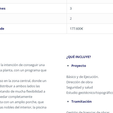
nes
3
2
sde
177.600€
¿QUÉ INCLUYE?
n la intención de conseguir una
Proyecto
la planta, con un programa que
Básico y de Ejecución.
so en la zona central, donde un
Dirección de obra
distribuir a ambos lados las
Seguridad y salud
dotando de mucha flexibilidad a
Estudio geotécnico/topográfic
quedar completamente
Tramitación
eta con un amplio porche, que
s nobles del interior, la piscina
Gestión de licencias de obras