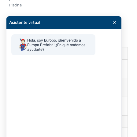
Piscina
Asistente virtual
CUADRO DE SUPERFICIES
Hola, soy Europo. ¡Bienvenido a 
Útil Interior
Europa Prefabri! ¿En qué podemos 
ayudarte?
Recibidor
3,05 m2
Baño 2
4,20 m2
Aseo
2,80 m2
Dormitorio
10,70 m2
3
Salón /
45,95 m2
Dormitorio
10,70 m2
Cocina
2
Distribuidor
4,55 m2
Dormitorio
12,20 m2
1
Lavadero
6,15 m2
Vestidor
6,00 m2
Baño 1
5,25 m2