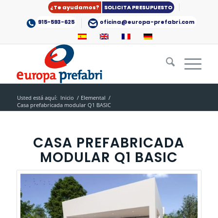
¿Te ayudamos?
SOLICITA PRESUPUESTO
915-593-625
oficina@europa-prefabri.com
Usted está aquí:
Inicio
/
Elemental
/
Casa prefabricada modular Q1 BASIC
CASA PREFABRICADA
MODULAR Q1 BASIC