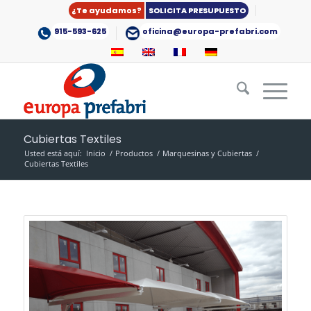
¿Te ayudamos?
SOLICITA PRESUPUESTO
915-593-625
oficina@europa-prefabri.com
Cubiertas Textiles
Usted está aquí:
Inicio
/
Productos
/
Marquesinas y Cubiertas
/
Cubiertas Textiles