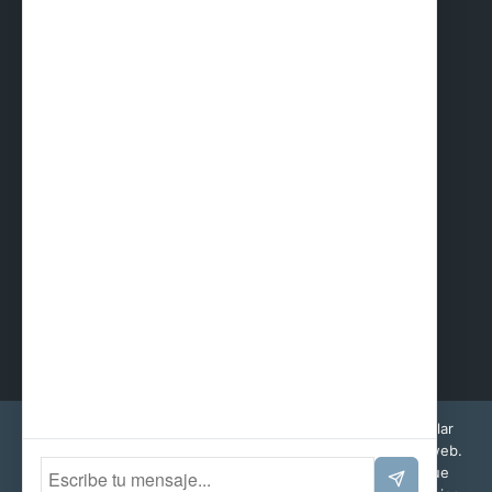
Alquimodul SAC
Sunpark
CERTIFICADOS
Esta web utiliza cookies propias y de terceros para recopilar
información que ayuda a optimizar su visita a sus páginas web.
Al navegar o utilizar nuestros servicios, aceptas el uso que