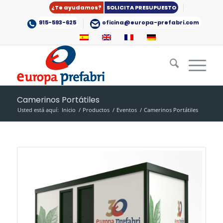
¿Te ayudamos?
SOLICITA PRESUPUESTO
915-593-625
oficina@europa-prefabri.com
Camerinos Portátiles
Usted está aquí:
Inicio
/
Productos
/
Eventos
/
Camerinos Portátiles