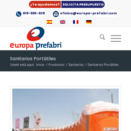
¿Te ayudamos?
SOLICITA PRESUPUESTO
915-593-625
oficina@europa-prefabri.com
Sanitarios Portátiles
Usted está aquí:
Inicio
/
Productos
/
Sanitarios
/
Sanitarios Portátiles