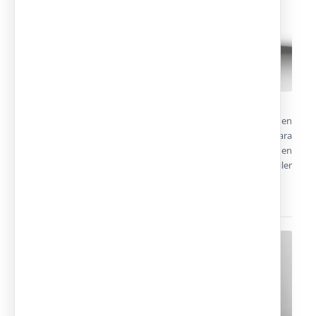
Realizados mediante estructura de acero diseñada a medida en
función de las necesidades del cliente en cada proyecto para
obtener edificios prefabricados sólidos de hasta tres alturas en
un breve periodo de tiempo y con un coste reducido. En alquiler
y venta.
Naves Prefabricadas