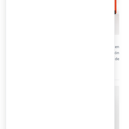
Diseño y fabricación de construcciones modulares a medida en
alquiler y venta para atención al público, promoción
inmobiliaria, stands publicitarios, eventos… o como salas de
venta, oficinas de información, kioscos, cafeterías, negocios…
Cabinas de vigilancia