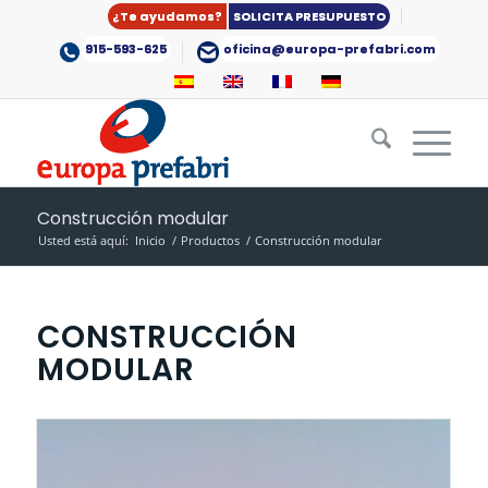
¿Te ayudamos?
SOLICITA PRESUPUESTO
915-593-625
oficina@europa-prefabri.com
Construcción modular
Usted está aquí:
Inicio
/
Productos
/
Construcción modular
CONSTRUCCIÓN
MODULAR