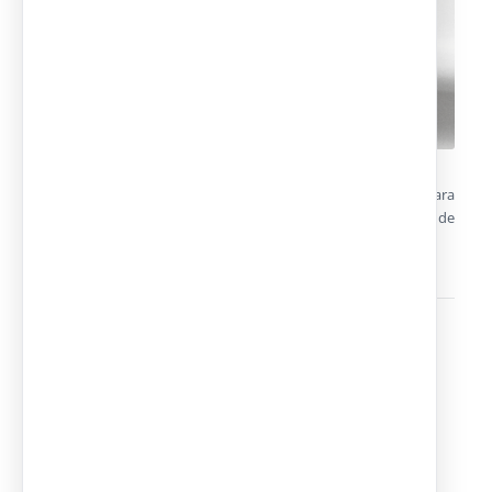
De carácter temporal o permanente. Se pueden emplear para
control de accesos, recepción, garitas de seguridad, casetas de
información… En venta y alquiler
Edificios prefabricados