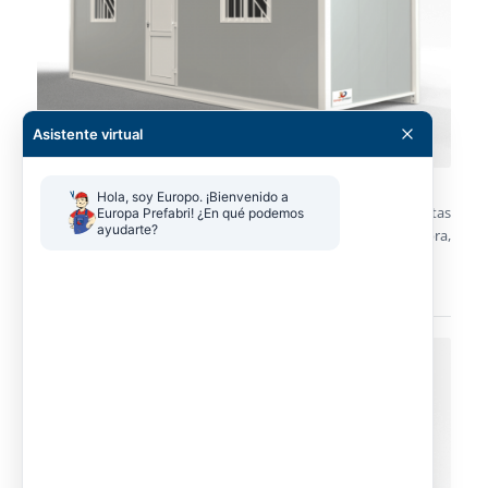
Asistente virtual
Hola, soy Europo. ¡Bienvenido a 
Alquiler y venta (nuevas o de segunda mano) de casetas
Europa Prefabri! ¿En qué podemos 
ayudarte?
prefabricadas modulares personalizables para oficinas de obra,
baños, vestuarios, comedores, almacenes…
Módulos prefabricados