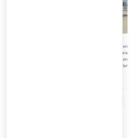
Realizados mediante estructura de acero diseñada a medida en
función de las necesidades del cliente en cada proyecto para
obtener edificios prefabricados sólidos de hasta tres alturas en
un breve periodo de tiempo y con un coste reducido. En alquiler
y venta.
Transporte