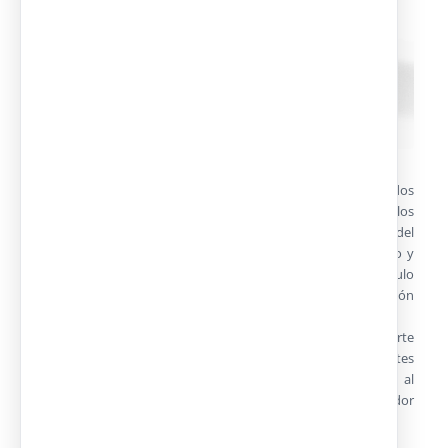
Todos nuestros módulos pueden ser transportados
individualmente ya armados. Son izados con grúa desde los
refuerzos situados en las esquinas de la estructura de techo del
módulo. De esta forma nuestro sistema permite un rápido y
fácil transporte a una nueva ubicación, ya sea de un módulo
independiente o de un conjunto modular formado por la unión
de varios.
Por otro lado disponemos de dos sistemas para el transporte
de los módulos desmontados y reducir de esta forma los costes
del transporte principalmente en proyectos de exportación al
enviar varios módulos en un solo camión o contenedor
marítimo.