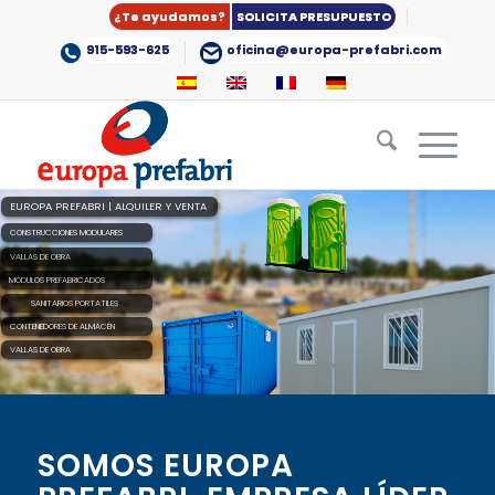
¿Te ayudamos?
SOLICITA PRESUPUESTO
915-593-625
oficina@europa-prefabri.com
EUROPA PREFABRI | ALQUILER Y VENTA
CONSTRUCCIONES MODULARES
VALLAS DE OBRA
MÓDULOS PREFABRICADOS
SANITARIOS PORTATILES
CONTENEDORES DE ALMACÉN
VALLAS DE OBRA
SOMOS EUROPA