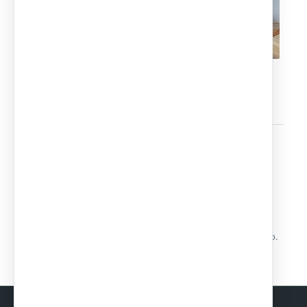
0
COMENTARIOS
Dejar un comentario
¿Quieres unirte a la conversación?
Siéntete libre de contribuir!
Lo siento, debes estar
conectado
para publicar un comentario.