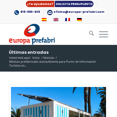
¿Te ayudamos?
SOLICITA PRESUPUESTO
915-593-625
oficina@europa-prefabri.com
Últimas entradas
Usted está aquí:
Inicio
/
Noticias
/
Módulo prefabricado autosuficiente para Punto de Información
Turística en...