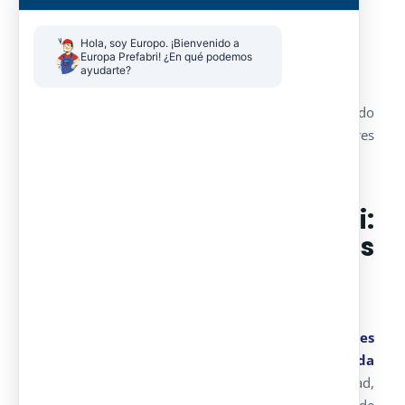
Centros de interpretación
Casetas para eventos y espacios públicos
Hola, soy Europo. ¡Bienvenido a 
Europa Prefabri! ¿En qué podemos 
Instalaciones educativas y administrativas
ayudarte?
Cada proyecto se fabrica a medida, optimizando
tiempos de ejecución y garantizando altos estándares
de calidad.
Europa Prefabri:
especialistas en módulos
prefabricados
personalizados
En Europa Prefabri desarrollamos
soluciones
modulares adaptadas a cada cliente y cada
proyecto
, combinando diseño, funcionalidad,