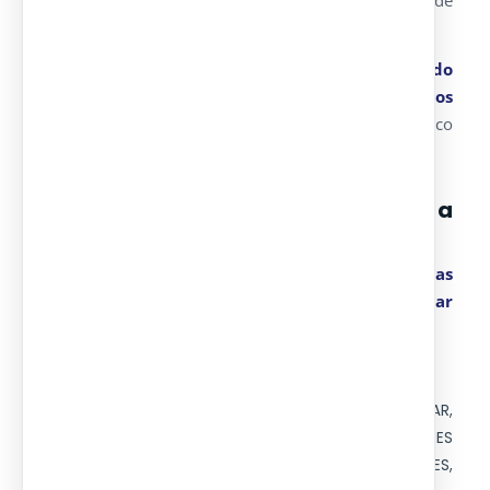
eficiencia energética y resistencia para todo tipo de
entornos.
Si buscas un
módulo prefabricado personalizado
para turismo, administración pública o espacios
de atención al público
, nuestro equipo técnico
puede asesorarte en todo el proceso.
¿Necesitas una solución modular a
medida?
Contacta con Europa Prefabri y descubre todas
las posibilidades de la construcción modular
industrializada.
Etiquetas:
CONSTRUCCION MODULAR
,
CONSTRUCCIONES MODULARES
,
CONSTRUCCIONES
MODULARES ESPECIALES
,
MODULOS ESPECIALES
,