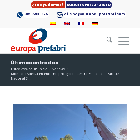
¿Te ayudamos?
SOLICITA PRESUPUESTO
915-593-625
oficina@europa-prefabri.com
Últimas entradas
Usted está aquí:
Inicio
/
Noticias
/
Montaje especial en entorno protegido: Centro El Paular – Parque
Nacional S...