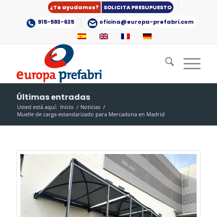
¿Te ayudamos?
SOLICITA PRESUPUESTO
915-593-625
oficina@europa-prefabri.com
Últimas entradas
Usted está aquí:
Inicio
/
Noticias
/
Muelle de carga estandarizado para Mercadona en Madrid