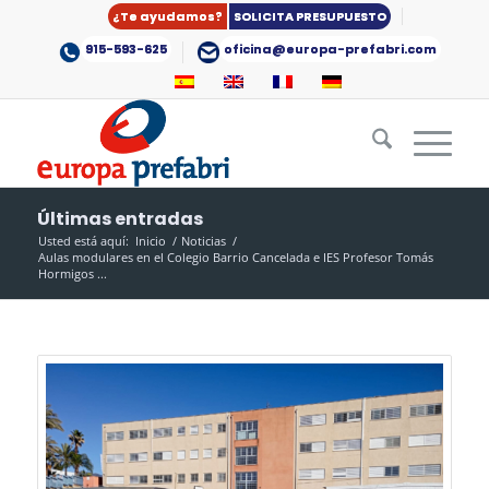
¿Te ayudamos?
SOLICITA PRESUPUESTO
915-593-625
oficina@europa-prefabri.com
Últimas entradas
Usted está aquí:
Inicio
/
Noticias
/
Aulas modulares en el Colegio Barrio Cancelada e IES Profesor Tomás
Hormigos ...