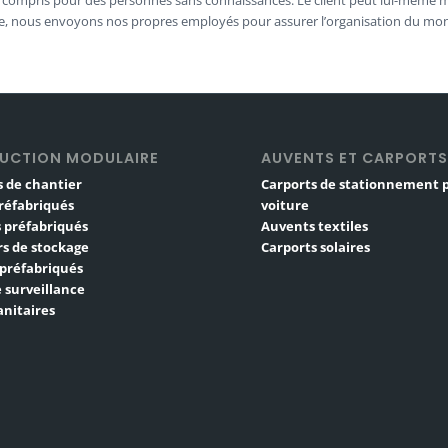
re, nous envoyons nos propres employés pour assurer l’organisation du mont
UCTION MODULAIRE
AUVENTS ET CARPORT
 de chantier
Carports de stationnement 
réfabriqués
voiture
 préfabriqués
Auvents textiles
s de stockage
Carports solaires
 préfabriqués
 surveillance
nitaires