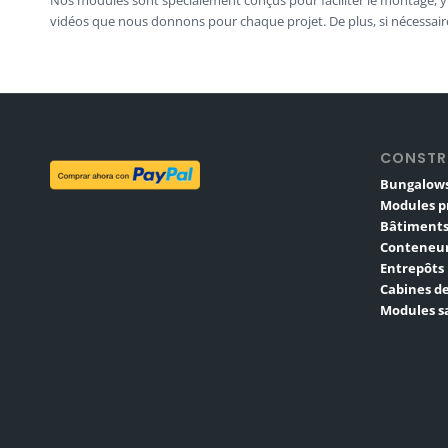
vidéos que nous donnons pour chaque projet. De plus, si nécessai
CONSTR
Bungalows
Modules p
Bâtiments
Conteneur
Entrepôts
Cabines de
Modules sa