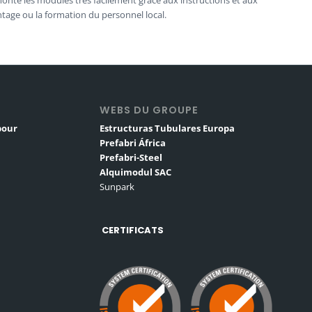
age ou la formation du personnel local.
S
WEBS DU GROUPE
pour
Estructuras Tubulares Europa
Prefabri África
Prefabri-Steel
Alquimodul SAC
Sunpark
CERTIFICATS