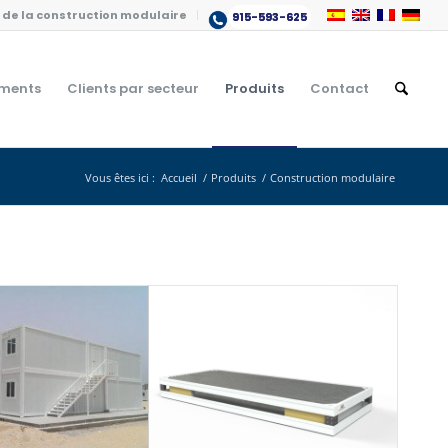
de la construction modulaire
915-593-625
ments
Clients par secteur
Produits
Contact
Vous êtes ici :
Accueil
/
Produits
/
Construction modulaire