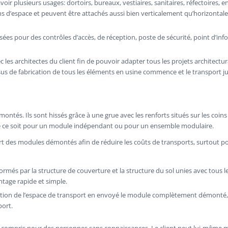
plusieurs usages: dortoirs, bureaux, vestiaires, sanitaires, réfectoires, entr
s d’espace et peuvent être attachés aussi bien verticalement qu’horizontal
sées pour des contrôles d’accès, de réception, poste de sécurité, point d’in
 les architectes du client fin de pouvoir adapter tous les projets architectu
essus de fabrication de tous les éléments en usine commence et le transport 
tés. Ils sont hissés grâce à une grue avec les renforts situés sur les coins
ue ce soit pour un module indépendant ou pour un ensemble modulaire.
t des modules démontés afin de réduire les coûts de transports, surtout po
més par la structure de couverture et la structure du sol unies avec tous le
tage rapide et simple.
n de l’espace de transport en envoyé le module complètement démonté, puis
port.
 compris pour des personnes sans connaissances. Le client peut lui-même mo