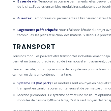
Bases de vie
:
Temporaires comme permanents, elles peuvent avoir 
de loisirs…Tous les ensembles modulaires s’adaptent aux besoin
Guérites
:
Temporaires ou permanentes. Elles peuvent être utili
Logements préfabriqués
:
Nous réalisons l’étude du projet avec
techniques, les plans et le choix des matériaux définis le proc
TRANSPORT
Tous nos modules peuvent être transportés individuellement déjà mon
permet un transport facile et rapide à un nouvel emplacement, q
D’un autre côté, nous disposons de deux systèmes pour le transpor
camion ou dans un conteneur maritime.
Système KIT (flat pack)
: Les modules sont envoyés en paquets for
transport en camions ou en conteneurs et de permettre un mon
Mecano (Démonté) : Ce système permet une meilleure optimisatio
modules de plus de 2,40m de large, c’est le seul moyen de trans
Nos modules sont spécialement conçus pour faciliter le montage, y