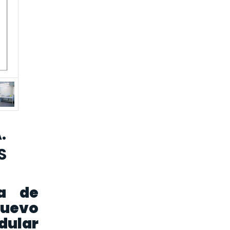
.
S
ba de
nuevo
dular