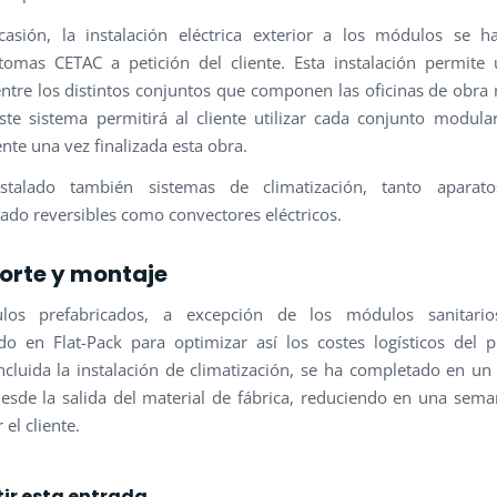
asión, la instalación eléctrica exterior a los módulos se h
omas CETAC a petición del cliente. Esta instalación permite
ntre los distintos conjuntos que componen las oficinas de obra
te sistema permitirá al cliente utilizar cada conjunto modul
nte una vez finalizada esta obra.
talado también sistemas de climatización, tanto aparat
ado reversibles como convectores eléctricos.
orte y montaje
os prefabricados, a excepción de los módulos sanitari
do en Flat-Pack para optimizar así los costes logísticos del p
ncluida la instalación de climatización, se ha completado en un
sde la salida del material de fábrica, reduciendo en una sema
 el cliente.
ir esta entrada