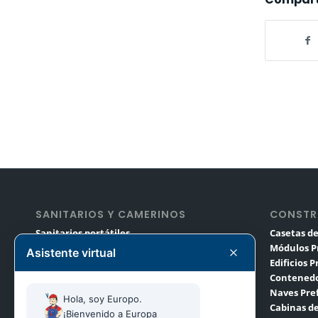
SANITARIOS Y CAMERINOS
CONSTR
Sanitarios portátiles
Casetas de
Módulos sanitarios
Módulos P
Asistente virtual
Camerinos portátiles
Edificios 
Sanitarios y remolques de lujo
Contenedo
Alquiler de sanitarios para eventos
Naves Pre
Hola, soy Europo. 
Cabinas de
¡Bienvenido a Europa 