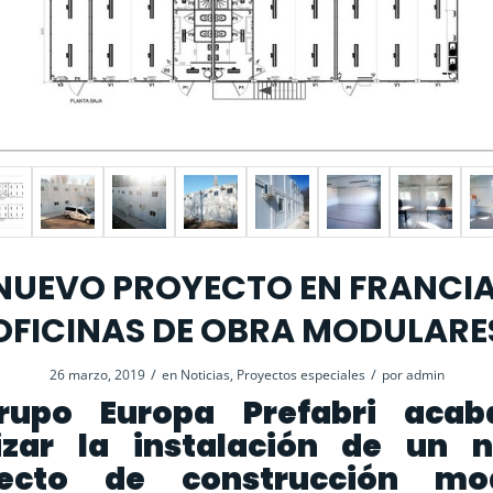
NUEVO PROYECTO EN FRANCIA
OFICINAS DE OBRA MODULARE
/
/
26 marzo, 2019
en
Noticias
,
Proyectos especiales
por
admin
rupo Europa Prefabri aca
lizar la instalación de un 
ecto de construcción mo