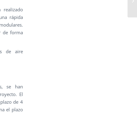
a realizado
 una rápida
 modulares.
ar de forma
os de aire
os, se han
royecto. El
 plazo de 4
na el plazo