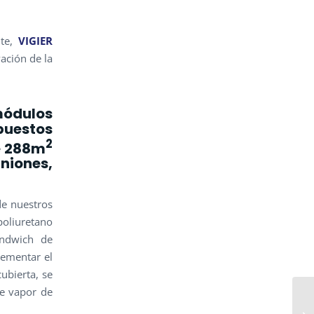
nte,
VIGIER
vación de la
ódulos
puestos
2
de 288m
uniones,
de nuestros
poliuretano
ndwich de
rementar el
ubierta, se
de vapor de