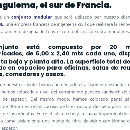
gulema, el sur de Francia.
de un
conjunto modular
que será utilizado por nuestro clie
IL
, una empresa francesa de ingeniería civil que realizará la reno
tratamiento de agua de Touvre, como oficinas de obra modulares.
njunto está compuesto por 20 m
ricados, de 6,00 x 2,40 mts cada uno, dis
ta baja y planta alta. La superficie total 
de en espacios para oficinas, salas de re
s, comedores y aseos.
 de nuestro cliente, hemos aumentado el aislamiento estándar 
hemos colocado a nivel del cerramiento paneles sándwich de 
de espesor. Del mismo modo, hemos colocado panel sá
o de 40mm entre las correas de la estructura de suelo para inc
o de los módulos. Entre el falso techo y la chapa trapezoidal de c
o como aislamiento una manta de fibra de vidrio con lámina 
espesor.