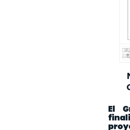
El G
fina
proy