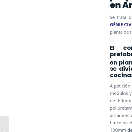
en An
Se trata 
GÉNIE CIV
planta de 
El co
prefab
en plan
se divi
cocina
A petición
módulos y 
de 60mm 
poliuretan
aislamient
ha colocad
NUEVO PROYECTO
100mm de 
DE CONSTRUCCIÓN