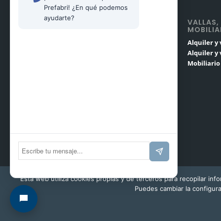
Prefabri! ¿En qué podemos 
ayudarte?
VALLAS,
MOBILIA
Alquiler y
Alquiler y
Mobiliari
Esta web utiliza cookies propias y de terceros para recopilar inf
Puedes cambiar la configur
© Copyright - Prefabri SL