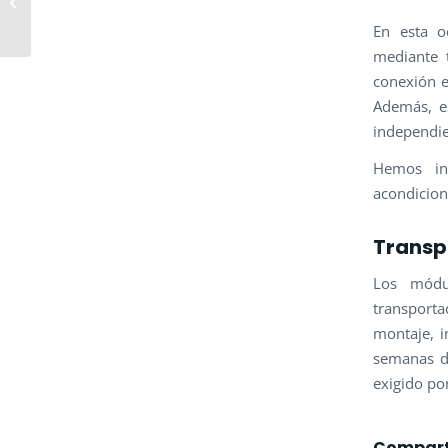
MODULAR EN
En esta oc
FRANCIA
mediante t
conexión e
Además, es
independie
Hemos ins
acondicion
Transp
Los módul
transporta
montaje, i
semanas de
exigido por
Compart