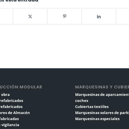
UCCIÓN MODULAR
MARQUESINAS Y CUBIE
 obra
Marquesinas de aparcamien
refabricados
coches
Prefabricados
Cubiertas textiles
res de Almacén
Marquesinas solares de park
fabricadas
Marquesinas especiales
 vigilancia