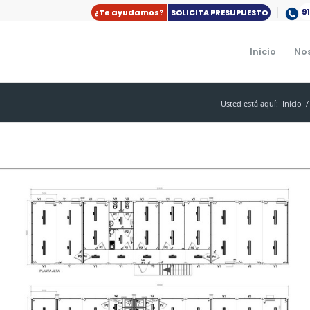
9
¿Te ayudamos?
SOLICITA PRESUPUESTO
Inicio
No
Usted está aquí:
Inicio
/