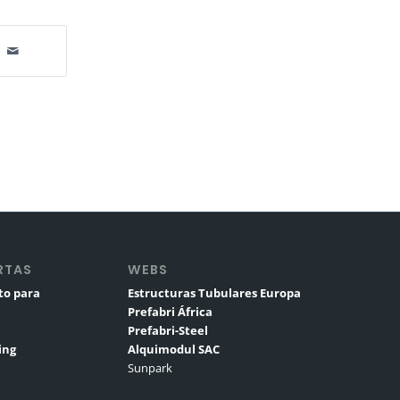
RTAS
WEBS
to para
Estructuras Tubulares Europa
Prefabri África
Prefabri-Steel
ing
Alquimodul SAC
Sunpark