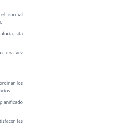
 el normal
s.
lucía, sita
o, una vez
ordinar los
arios.
planificado
isfacer las