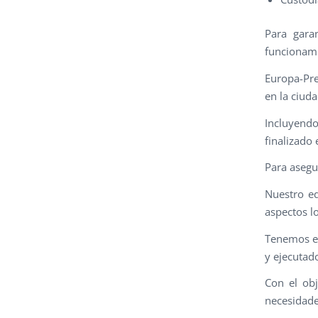
Para gara
funcionamie
Europa-Pre
en la ciuda
Incluyend
finalizado 
Para asegur
Nuestro eq
aspectos l
Tenemos el
y ejecutad
Con el obj
necesidades