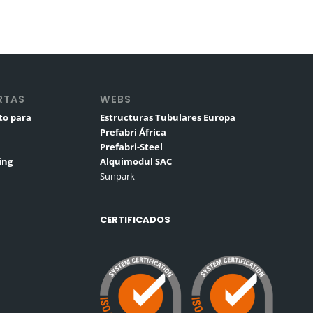
RTAS
WEBS
to para
Estructuras Tubulares Europa
Prefabri África
Prefabri-Steel
ing
Alquimodul SAC
Sunpark
CERTIFICADOS