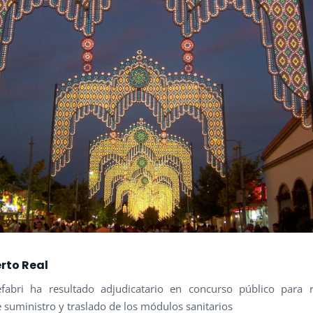
erto Real
fabri ha resultado adjudicatario en concurso público para r
e suministro y traslado de los módulos sanitarios