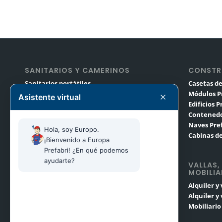
SANITARIOS Y CAMERINOS
CONSTR
Sanitarios portátiles
Casetas de
Módulos sanitarios
Módulos P
Asistente virtual
Camerinos portátiles
Edificios 
Sanitarios y remolques de lujo
Contenedo
Alquiler de sanitarios para eventos
Naves Pre
Hola, soy Europo. 
Cabinas de
¡Bienvenido a Europa 
Prefabri! ¿En qué podemos 
ayudarte?
VALLAS,
MOBILIA
Alquiler y
Alquiler y
Mobiliari