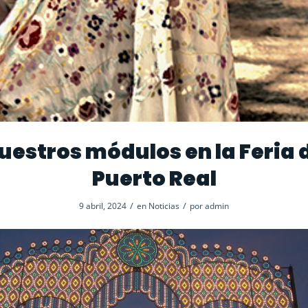
uestros módulos en la Feria 
Puerto Real
/
/
9 abril, 2024
en
Noticias
por
admin