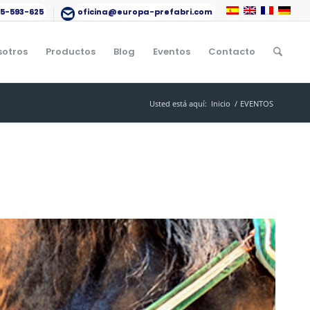
15-593-625
oficina@europa-prefabri.com
sotros
Productos
Blog
Eventos
Contacto
Usted está aquí:
Inicio
/
EVENTOS