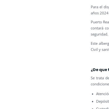
Para el di
años 2024
Puerto Rea
contará co
seguridad.
Este alber
Civil y sani
¿De que 
Se trata d
condicione
Atenció
Depósit
Custodi