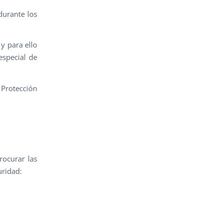
durante los
y para ello
especial de
 Protección
rocurar las
uridad: