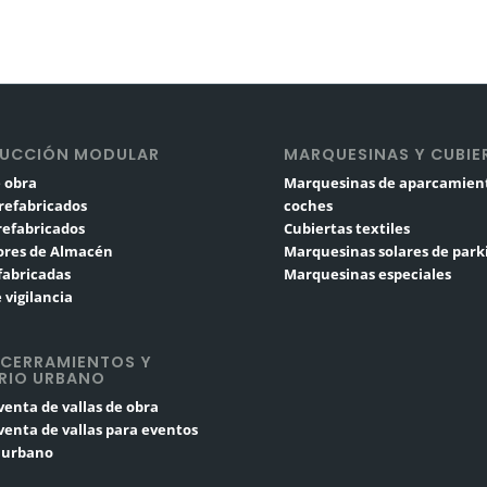
UCCIÓN MODULAR
MARQUESINAS Y CUBIE
 obra
Marquesinas de aparcamien
refabricados
coches
Prefabricados
Cubiertas textiles
res de Almacén
Marquesinas solares de park
fabricadas
Marquesinas especiales
 vigilancia
 CERRAMIENTOS Y
RIO URBANO
 venta de vallas de obra
 venta de vallas para eventos
o urbano