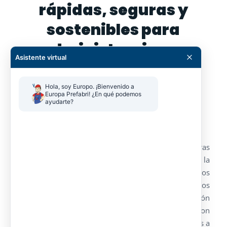
rápidas, seguras y
sostenibles para
administraciones
Asistente virtual
/
/
/
2 agosto, 2025
0 Comentarios
en
Noticias
por
admin
Hola, soy Europo. ¡Bienvenido a 
Europa Prefabri! ¿En qué podemos 
ayudarte?
Las zonas costeras requieren infraestructuras
funcionales, seguras y fáciles de adaptar según la
temporada y la demanda ciudadana. Los módulos
prefabricados y los contenedores transformados
aportan una alternativa ágil a la construcción
tradicional: se instalan en plazos reducidos, son
reutilizables y permiten soluciones técnicas ajustadas a