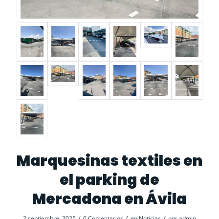
Marquesinas textiles en
el parking de
Mercadona en Ávila
/
/
/
2 septiembre, 2025
0 Comentarios
en
Noticias
por
admin