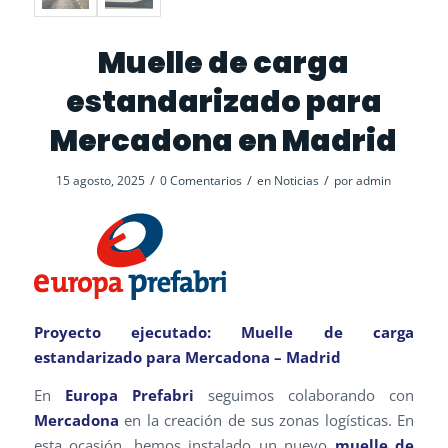
Muelle de carga
estandarizado para
Mercadona en Madrid
/
/
/
15 agosto, 2025
0 Comentarios
en
Noticias
por
admin
Proyecto ejecutado: Muelle de carga
estandarizado para Mercadona – Madrid
En
Europa Prefabri
seguimos colaborando con
Mercadona
en la creación de sus zonas logísticas. En
esta ocasión, hemos instalado un nuevo
muelle de