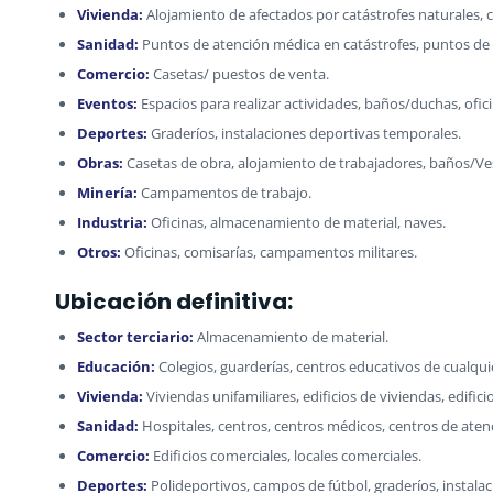
Vivienda:
Alojamiento de afectados por catástrofes naturales,
Sanidad:
Puntos de atención médica en catástrofes, puntos de
Comercio:
Casetas/ puestos de venta.
Eventos:
Espacios para realizar actividades, baños/duchas, ofici
Deportes:
Graderíos, instalaciones deportivas temporales.
Obras:
Casetas de obra, alojamiento de trabajadores, baños/Ves
Minería:
Campamentos de trabajo.
Industria:
Oficinas, almacenamiento de material, naves.
Otros:
Oficinas, comisarías, campamentos militares.
Ubicación definitiva:
Sector terciario:
Almacenamiento de material.
Educación:
Colegios, guarderías, centros educativos de cualqui
Vivienda:
Viviendas unifamiliares, edificios de viviendas, edifici
Sanidad:
Hospitales, centros, centros médicos, centros de atenc
Comercio:
Edificios comerciales, locales comerciales.
Deportes:
Polideportivos, campos de fútbol, graderíos, instalac