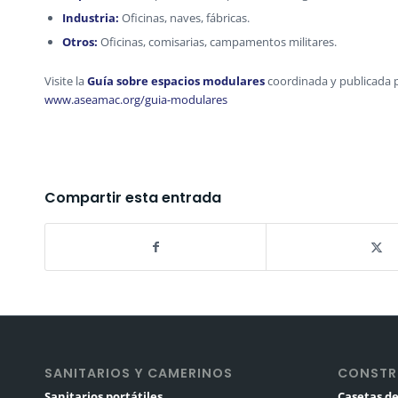
Industria:
Oficinas, naves, fábricas.
Otros:
Oficinas, comisarias, campamentos militares.
Visite la
Guía sobre espacios modulares
coordinada y publicada 
www.aseamac.org/guia-modulares
Compartir esta entrada
SANITARIOS Y CAMERINOS
CONSTR
Sanitarios portátiles
Casetas de