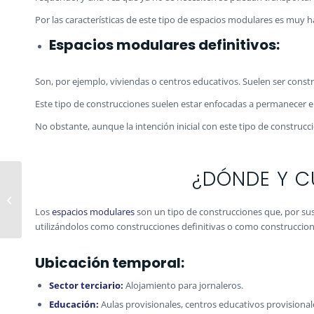
Por las características de este tipo de espacios modulares es muy h
Espacios modulares definitivos:
Son, por ejemplo, viviendas o centros educativos. Suelen ser const
Este tipo de construcciones suelen estar enfocadas a permanecer en 
No obstante, aunque la intención inicial con este tipo de construcci
¿DÓNDE Y C
PROYECTO DE
IMPLANTACIÓN DE
MÓDULO
Los
espacios modulares
son un tipo de construcciones que, por sus 
PREFABRICADO
utilizándolos como construcciones definitivas o como construccio
PARA VESTUARIOS
EN EL PARQUE...
Ubicación temporal:
Sector terciario:
Alojamiento para jornaleros.
Educación:
Aulas provisionales, centros educativos provisional