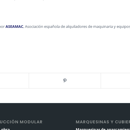
por
ASEAMAC
, Asociación española de alquiladores de maquinaria y equipos. 
UCCIÓN MODULAR
MARQUESINAS Y CUBIE
 obra
Marquesinas de aparcamien