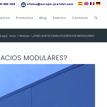
15-593-625
oficina@europa-prefabri.com
sotros
Productos
Blog
Eventos
Contacto
á aquí:
Inicio
/
Noticias
/
¿PARA QUÉ SE USAN LOS ESPACIOS MODULARES?
PACIOS MODULARES?