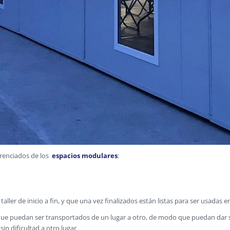
erenciados de los
espacios modulares
:
ller de inicio a fin, y que una vez finalizados están listas para ser usadas en
que puedan ser transportados de un lugar a otro, de modo que puedan dar se
n dificultad a otro lugar.