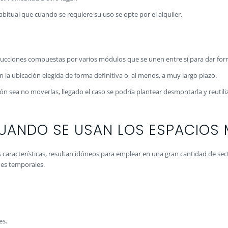
abitual que cuando se requiere su uso se opte por el alquiler.
rucciones compuestas por varios módulos que se unen entre sí para dar forma
la ubicación elegida de forma definitiva o, al menos, a muy largo plazo.
ón sea no moverlas, llegado el caso se podría plantear desmontarla y reutiliz
UANDO SE USAN LOS ESPACIOS
características, resultan idóneos para emplear en una gran cantidad de sect
nes temporales.
es.