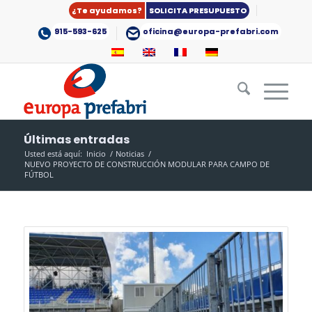
¿Te ayudamos?
SOLICITA PRESUPUESTO
915-593-625
oficina@europa-prefabri.com
Últimas entradas
Usted está aquí:
Inicio
/
Noticias
/
NUEVO PROYECTO DE CONSTRUCCIÓN MODULAR PARA CAMPO DE
FÚTBOL