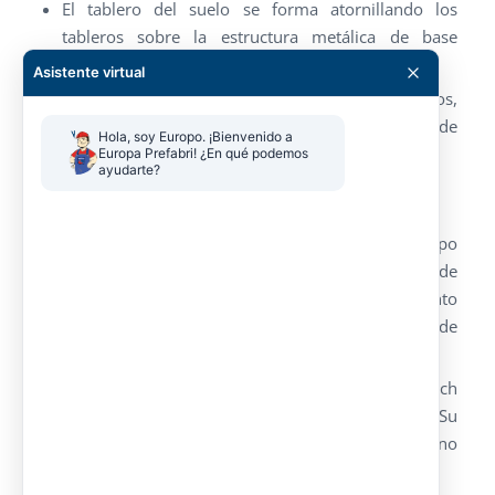
El tablero del suelo se forma atornillando los
tableros sobre la estructura metálica de base
mediante partículas de madera aglomerada.
Asistente virtual
El PVC del acabado es homogéneo en rollos,
pegados mediante cola al tablero. Este acabado de
Hola, soy Europo. ¡Bienvenido a 
gran calidad permite el cepillado.
Europa Prefabri! ¿En qué podemos 
ayudarte?
Cerramientos
El cerramiento de fachada es con paneles tipo
sándwich, acabado exterior e interior en chapa de
acero prelacada y entre las dos chapas aislamiento
mediante espuma de poliuretano rígida de
densidad media.
El cerramiento de cubierta es panel sándwich
nervado, fijado al entramado de cubierta. Su
aislamiento es mediante espuma de poliuretano
rígido de densidad media.