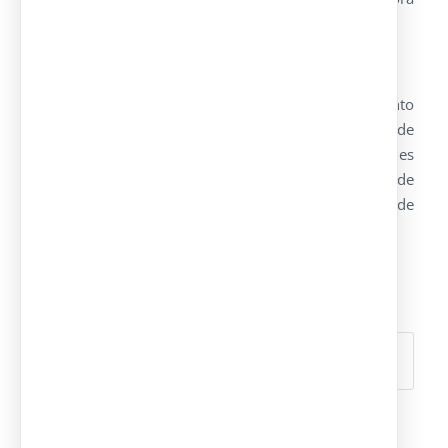
de 4 mm. de espesor.
Electricidad
La instalación de electricidad cumple el reglamento
técnico de baja tensión. Cada conjunto dispone de
un cuadro de protecciones. Las canalizaciones
serán mediante cable de cobre libre en canaleta de
PVC. Los mecanismos de encendido y toma de
corriente serán de superficie en PVC color blanco.
Compartir esta entrada