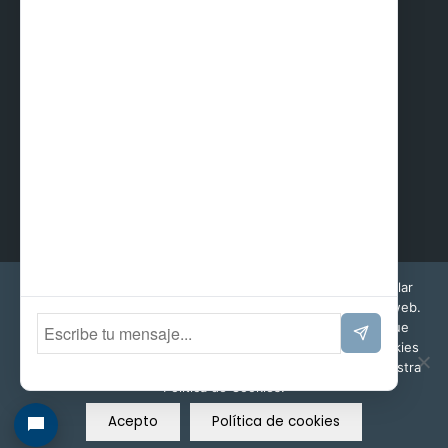
Esta web utiliza cookies propias y de terceros para recopilar
información que ayuda a optimizar su visita a sus páginas web.
Al navegar o utilizar nuestros servicios, aceptas el uso que
hacemos de ellas. Puedes cambiar la configuración de cookies
en cualquier momento. Encontrará más información en nuestra
Política de Cookies.
© Copyright - Prefabri SL
Acepto
Política de cookies
Aviso Legal
Política de Privacidad
Política de cookies
Política ambiental y de calidad