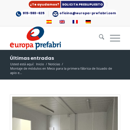
¿Te ayudamos?
SOLICITA PRESUPUESTO
915-593-625
oficina@europa-prefabri.com
Últimas entradas
Usted está aquí:
Inicio
/
Noticias
/
Montaje de módulos en Meco para la primera fábrica de licuado de
apio e...