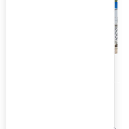
0
COMENTARIOS
Dejar un comentario
¿Quieres unirte a la conversación?
Siéntete libre de contribuir!
Lo siento, debes estar
conectado
para publicar un comentario.