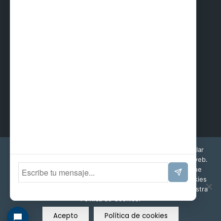
CERTIFICADOS
Esta web utiliza cookies propias y de terceros para recopilar
información que ayuda a optimizar su visita a sus páginas web.
Al navegar o utilizar nuestros servicios, aceptas el uso que
hacemos de ellas. Puedes cambiar la configuración de cookies
en cualquier momento. Encontrará más información en nuestra
Política de Cookies.
© Copyright - Prefabri SL
Acepto
Política de cookies
Aviso Legal
Política de Privacidad
Política de cookies