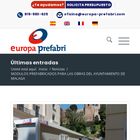
¿Te ayudamos?
SOLICITA PRESUPUESTO
915-593-625
oficina@europa-prefabri.com
Últimas entradas
Usted está aquí:
Inicio
/
Noticias
/
MODULOS PREFABRICADOS PARA LAS OBRAS DEL AYUNTAMIENTO DE
MALAGA