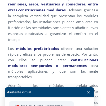
reuniones, aseos, vestuarios y comedores, entre
otras construcciones modulares
. Además, gracias a
la completa versatilidad que presentan los módulos
prefabricados, las instalaciones pueden ampliarse en
función de las necesidades cambiantes y añadir nuevas
estancias destinadas a garantizar el confort en el
trabajo.
Los
módulos prefabricados
ofrecen una solución
rápida y eficaz a los problemas de espacio. Por tanto,
con ellos se pueden crear
construcciones
modulares temporales o permanentes
para
múltiples aplicaciones y que son fácilmente
transportables.
Además los módulos prefabricados
son
adosables
tanto en planta como en altura. Así
Asistente virtual
gracias a la versatilidad de la construcción modular
logramos crear
espacios adaptados
a sus
Hola, soy Europo. ¡Bienvenido a 