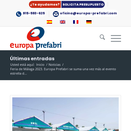
¿Te ayudamos?
SOLICITA PRESUPUESTO
915-593-625
oficina@europa-prefabri.com
Últimas entradas
Usted está aquí:
Inicio
/
Noticias
/
Feria de Málaga 2023. Europa Prefabri se suma una vez más al evento
estrella d...