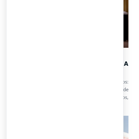
SANITARIOS PORTÁTILES PARA
EVENTOS
Disponemos de un amplio catálogo de modelos:
portátiles ecológicos autónomos, con acometida de
agua, con urinarios, con duchas, de lujo para eventos,
etc…