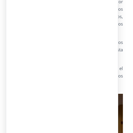
Para que se sientan como en casa, no hay nada mejor
que brindarles la posibilidad de disfrutar de nuestros
camerinos portátiles para artistas y otros usos,
realizados a partir de módulos prefabricados
fácilmente transportables.
Los camerinos poseen distintos niveles de acabados
para adaptarlos al presupuesto de cada feria, fiesta
patronal o evento.
Además de nuestros modelos habituales, realizamos el
diseño y fabricación de modelos especiales adaptados
a las necesidades del cliente.