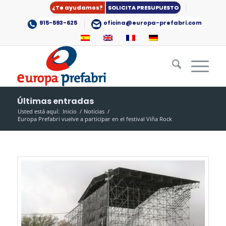
¿Te ayudamos?
SOLICITA PRESUPUESTO
915-593-625
oficina@europa-prefabri.com
Últimas entradas
Usted está aquí:
Inicio
/
Noticias
/
Europa Prefabri vuelve a participar en el festival Viña Rock