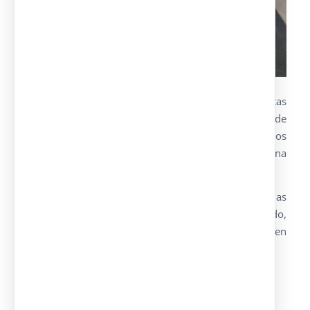
En nuestra página
web
también ofrecemos distintas
promociones que permiten acercarse a todo tipo de
clientes. Si están interesados en contactar con nosotros
llámanos al teléfono 915 953 625 o rellena
el
formulario de contacto
que aparece nuestra web.
También disponemos de varias oficinas distribuidas
por toda la geografía española como Malaga, toledo,
Alicante, Zaragoza y fuera de nuestras fronteras, en
Perú (
Alquimodul
).
Compartir esta entrada