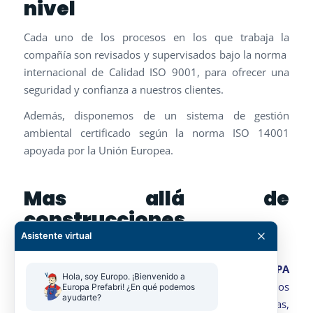
nivel
Cada uno de los procesos en los que trabaja la
compañía son revisados y supervisados bajo la norma
internacional de Calidad ISO 9001, para ofrecer una
seguridad y confianza a nuestros clientes.
Además, disponemos de un sistema de gestión
ambiental certificado según la norma ISO 14001
apoyada por la Unión Europea.
Mas allá de
construcciones
modulares
Asistente virtual
Además de las
construcciones modulares
EUROPA
Hola, soy Europo. ¡Bienvenido a 
PREFABRI
también realizamos
servicios de sanitarios
Europa Prefabri! ¿En qué podemos 
ayudarte?
,camerinos
,
marquesinas, cubiertas
,
vallas,