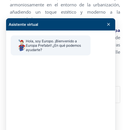
armoniosamente en el entorno de la urbanización,
añadiendo un toque estético y moderno a la
comunidad.
Asistente virtual
Con este proyecto completado con éxito,
Europa
Prefabri
refuerza su reputación como una empresa de
Hola, soy Europo. ¡Bienvenido a 
referencia en el diseño y construcción de estructuras
Europa Prefabri! ¿En qué podemos 
ayudarte?
prefabricadas, destacándose por su atención al detalle
y su enfoque en la satisfacción del cliente.
Compartir esta entrada