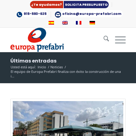
¿Te ayudamos?
SOLICITA PRESUPUESTO
915-593-625
oficina@europa-prefabri.com
Últimas entradas
Usted está aquí:
Inicio
/
Noticias
/
El equipo de Europa Prefabri finaliza con éxito la construcción de una
i...