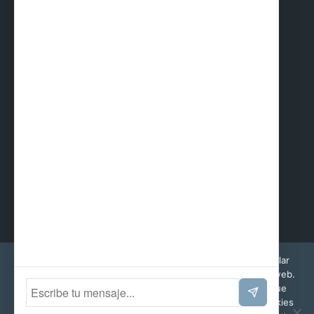
Sunpark
CERTIFICADOS
Esta web utiliza cookies propias y de terceros para recopilar
información que ayuda a optimizar su visita a sus páginas web.
Al navegar o utilizar nuestros servicios, aceptas el uso que
hacemos de ellas. Puedes cambiar la configuración de cookies