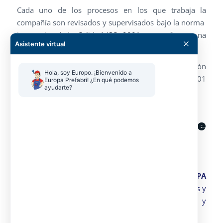
Cada uno de los procesos en los que trabaja la
compañía son revisados y supervisados bajo la norma
internacional de Calidad ISO 9001, para ofrecer una
Asistente virtual
seguridad y confianza a los clientes.
Además, disponemos de un sistema de gestión
Hola, soy Europo. ¡Bienvenido a 
ambiental certificado según la norma ISO 14001
Europa Prefabri! ¿En qué podemos 
ayudarte?
apoyada por la Unión Europea.
Mas allá de
construcciones
modulares
Además de las
construcciones modulares
EUROPA
PREFABRI
también realizamos
servicios de sanitarios y
camerinos
,
marquesinas y cubiertas
,
vallas y
cerramientos
y
mobiliario urbano
.