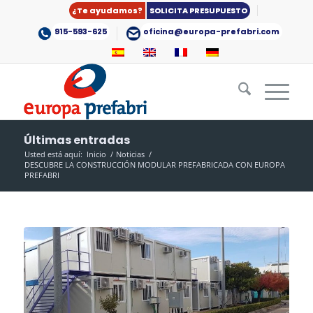
¿Te ayudamos?
SOLICITA PRESUPUESTO
915-593-625
oficina@europa-prefabri.com
Últimas entradas
Usted está aquí:
Inicio
/
Noticias
/
DESCUBRE LA CONSTRUCCIÓN MODULAR PREFABRICADA CON EUROPA
PREFABRI