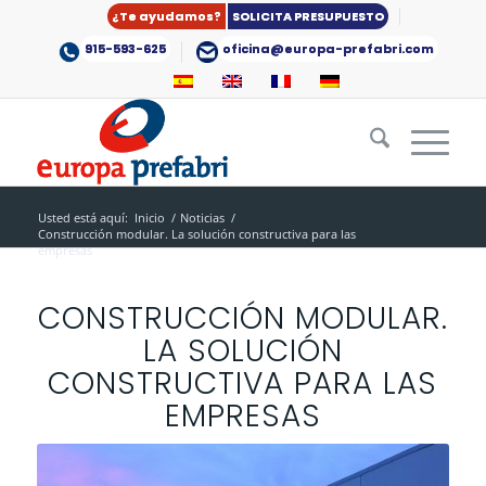
¿Te ayudamos?
SOLICITA PRESUPUESTO
915-593-625
oficina@europa-prefabri.com
Usted está aquí:
Inicio
/
Noticias
/
Construcción modular. La solución constructiva para las
empresas
CONSTRUCCIÓN MODULAR.
LA SOLUCIÓN
CONSTRUCTIVA PARA LAS
EMPRESAS