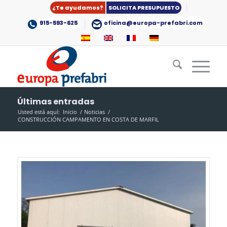
¿Te ayudamos?
SOLICITA PRESUPUESTO
915-593-625
oficina@europa-prefabri.com
Últimas entradas
Usted está aquí:
Inicio
/
Noticias
/
CONSTRUCCIÓN CAMPAMENTO EN COSTA DE MARFIL