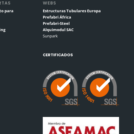
RTAS
WEBS
to para
Estructuras Tubulares Europa
Prefabri África
Prefabri-Steel
ing
Alquimodul SAC
Sunpark
CERTIFICADOS