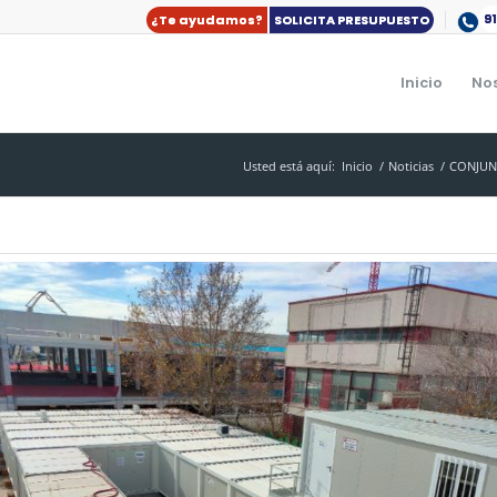
9
¿Te ayudamos?
SOLICITA PRESUPUESTO
Inicio
No
Usted está aquí:
Inicio
/
Noticias
/
CONJUN