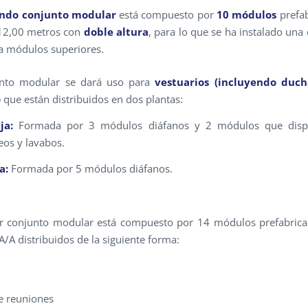
undo conjunto modular
está compuesto por
10 módulos
prefab
 12,00 metros con
doble altura
, para lo que se ha instalado una 
a módulos superiores.
unto modular se dará uso para
vestuarios (incluyendo duch
)
que están distribuidos en dos plantas:
ja:
Formada por 3 módulos diáfanos y 2 módulos que disp
eos y lavabos.
a:
Formada por 5 módulos diáfanos.
er conjunto modular está compuesto por 14 módulos prefabric
A/A distribuidos de la siguiente forma:
de reuniones