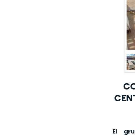
CO
CEN
El g