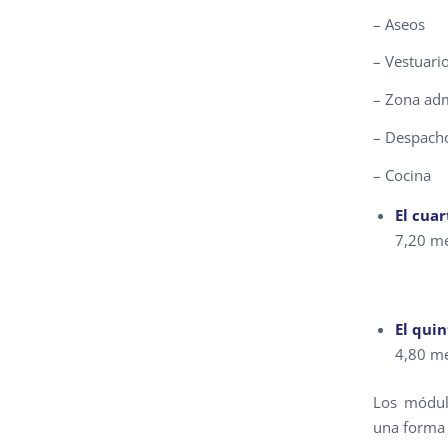
– Aseos
– Vestuari
– Zona adm
– Despach
– Cocina
El cua
7,20 me
El qui
4,80 me
Los módulo
una forma 