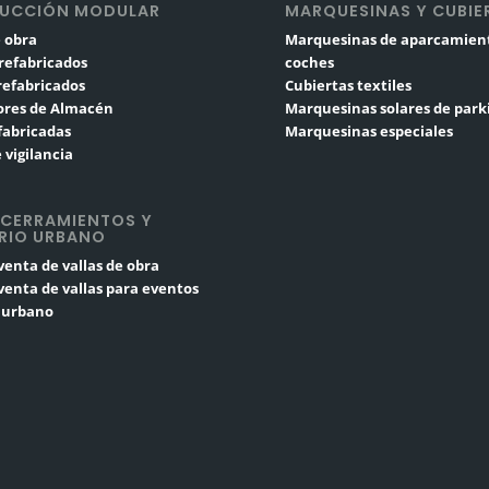
UCCIÓN MODULAR
MARQUESINAS Y CUBIE
 obra
Marquesinas de aparcamien
refabricados
coches
Prefabricados
Cubiertas textiles
res de Almacén
Marquesinas solares de park
fabricadas
Marquesinas especiales
 vigilancia
 CERRAMIENTOS Y
RIO URBANO
 venta de vallas de obra
 venta de vallas para eventos
o urbano