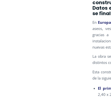
constr
Datos e
se fina
En
Europa
aseos, ve
gracias a
instalacio
nuevas esta
La obra se
distintos 
Esta const
de la sigui
El pri
2,40 x 