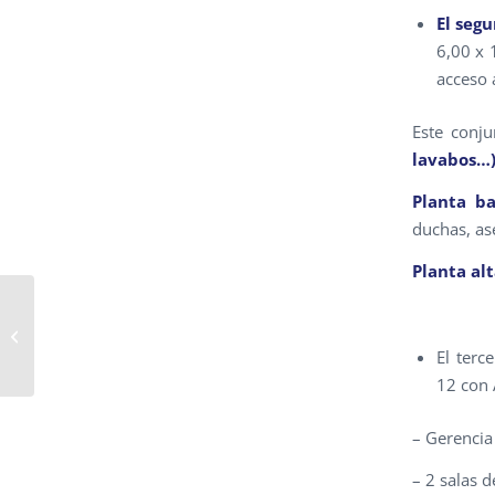
El seg
6,00 x
acceso 
Este conj
lavabos…
Planta ba
duchas, as
Planta alt
VESTUARIOS
MODULARES CAMPO
DE FÚTBOL EN
El terc
BARCELONA
12 con 
– Gerencia
– 2 salas 