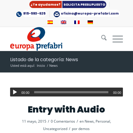
¿Te ayudamos?
SOLICITA PRESUPUESTO
915-593-625
oficina@europa-prefabri.com
Listado de la categoría: News
Usted está aquí:
Inicio
/
News
00:00
00:00
Entry with Audio
/
/
11 mayo, 2015
0 Comentarios
en
News
,
Personal
,
/
Uncategorized
por
demos