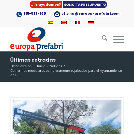
¿Te ayudamos?
SOLICITA PRESUPUESTO
915-593-625
oficina@europa-prefabri.com
Últimas entradas
Usted está aquí:
Inicio
/
Noticias
/
Camerinos modulares completamente equipados para el Ayuntamiento
de Pi...