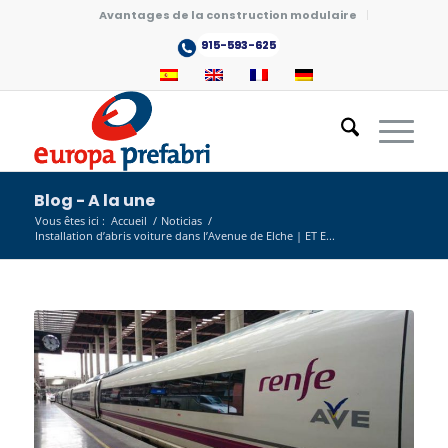
Avantages de la construction modulaire
915-593-625
Blog - A la une
Vous êtes ici :
Accueil
/
Noticias
/
Installation d’abris voiture dans l’Avenue de Elche | ET E...