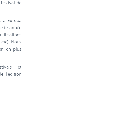
festival de
.
s à Europa
 Cette année
tilisations
, etc). Nous
on en plus
tivals et
 l’édition