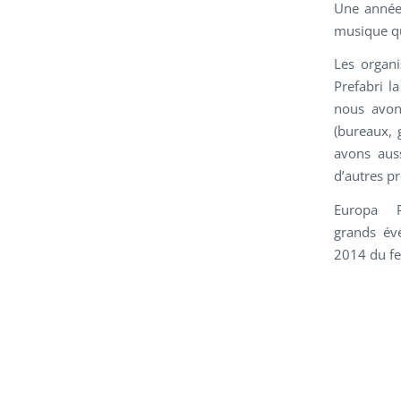
Une année 
musique qu
Les organ
Prefabri la
nous avons
(bureaux, g
avons aus
d’autres pr
Europa P
grands
év
2014 du fe