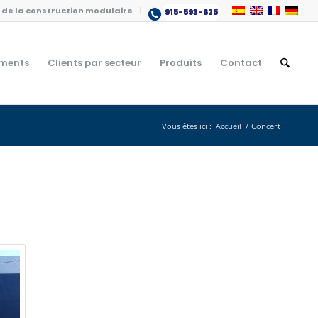
de la construction modulaire
915-593-625
ments
Clients par secteur
Produits
Contact
Vous êtes ici :
Accueil
/
Concert