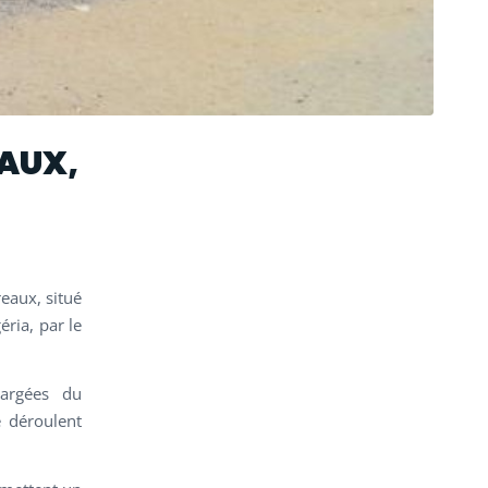
AUX,
eaux, situé
éria, par le
hargées du
 déroulent