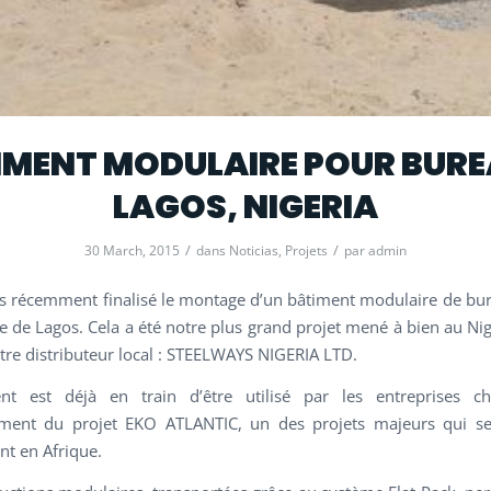
IMENT MODULAIRE POUR BURE
LAGOS, NIGERIA
/
/
30 March, 2015
dans
Noticias
,
Projets
par
admin
 récemment finalisé le montage d’un bâtiment modulaire de bur
le de Lagos. Cela a été notre plus grand projet mené à bien au Nig
otre distributeur local : STEELWAYS NIGERIA LTD.
nt est déjà en train d’être utilisé par les entreprises c
ment du projet EKO ATLANTIC, un des projets majeurs qui se
nt en Afrique.