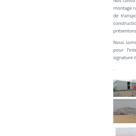
Nos constr
montage rap
de transpo
construct
présentons
Nous somme
pour l’in
signature 
.