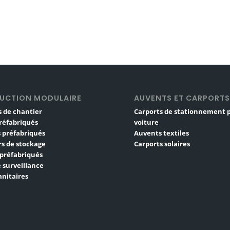
UCTION MODULAIRE
AUVENTS ET CARPORT
 de chantier
Carports de stationnement 
réfabriqués
voiture
 préfabriqués
Auvents textiles
s de stockage
Carports solaires
 préfabriqués
 surveillance
nitaires