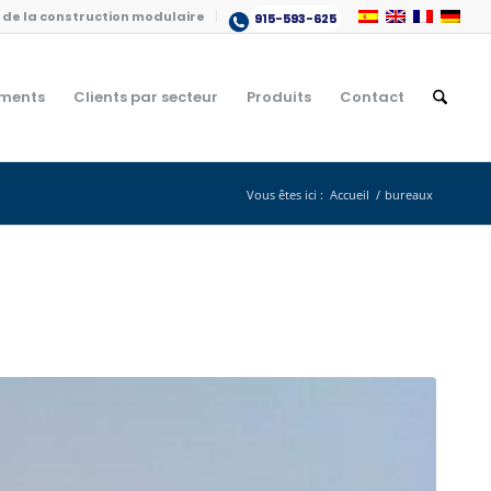
de la construction modulaire
915-593-625
ments
Clients par secteur
Produits
Contact
Vous êtes ici :
Accueil
/
bureaux