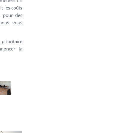
rmettent un
it les coûts
es pour des
 nous vous
prioritaire
nnoncer la