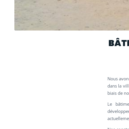
BÂT
Nous avons
dans la vil
biais de n
Le bâtime
développe
actuelleme