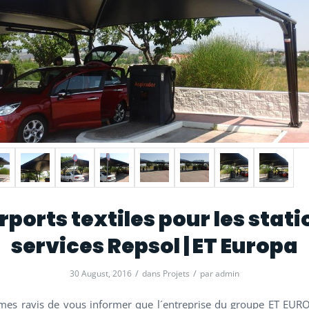
rports textiles pour les stati
services Repsol | ET Europa
/
/
30 August, 2016
dans
Projets
par
admin
es ravis de vous informer que l´entreprise du groupe ET EURO