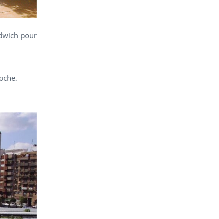
ndwich pour
roche.