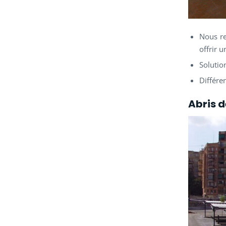
Nous re
offrir 
Solutio
Différe
Abris d