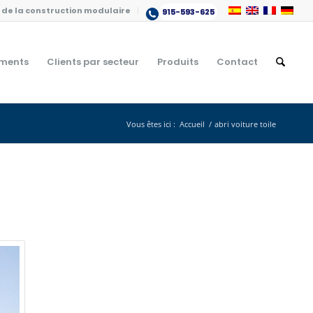
de la construction modulaire
915-593-625
ments
Clients par secteur
Produits
Contact
Vous êtes ici :
Accueil
/
abri voiture toile