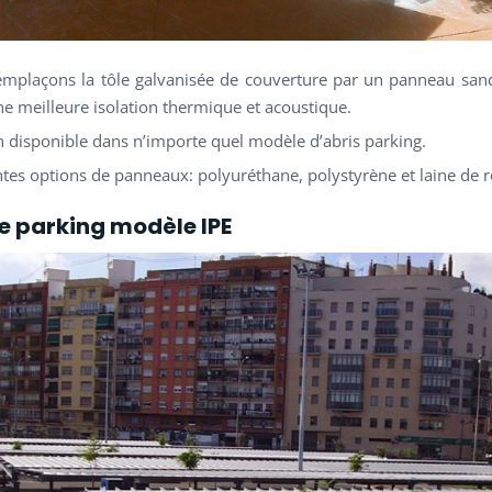
mplaçons la tôle galvanisée de couverture par un panneau sa
une meilleure isolation thermique et acoustique.
n disponible dans n’importe quel modèle d’abris parking.
ntes options de panneaux: polyuréthane, polystyrène et laine de 
e parking modèle IPE