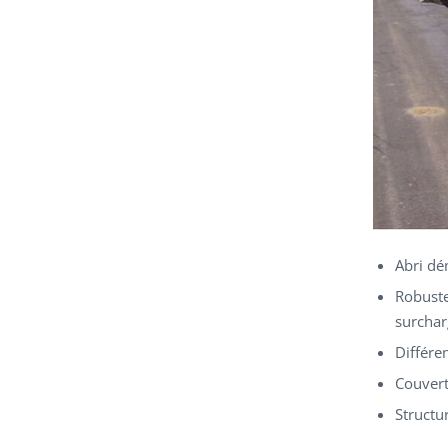
Abri dé
Robuste
surchar
Différen
Couvert
Structu