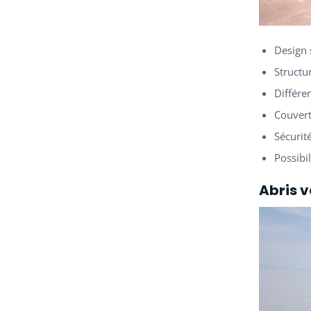
Design 
Structu
Différe
Couvert
Sécurit
Possibi
Abris 