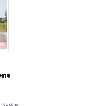
ons
PA a signé