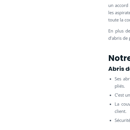
un accord 
les aspira
toute la 
En plus de
d’abris de 
Notr
Abris 
Ses abr
pliés.
C’est u
La couv
client.
Sécurit