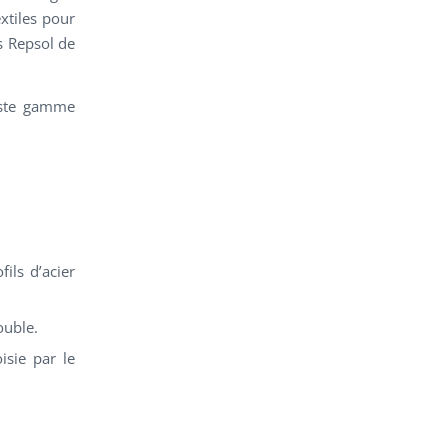
xtiles pour
s Repsol de
vaste gamme
ils d’acier
ouble.
isie par le