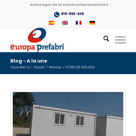
Avantages de la construction modulaire
915-593-625
Blog - A la une
Vous êtes ici :
Accueil
/
Noticias
/
FOIRE DE MÁLAGA