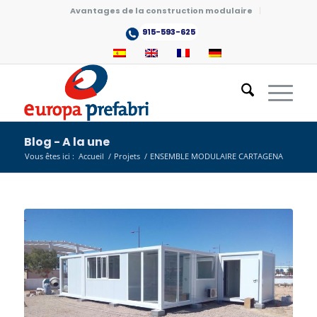
Avantages de la construction modulaire
915-593-625
Blog - A la une
Vous êtes ici :
Accueil
/
Projets
/
ENSEMBLE MODULAIRE CARTAGENA