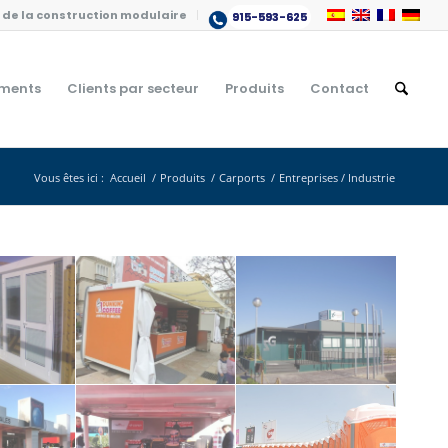
de la construction modulaire
915-593-625
ments
Clients par secteur
Produits
Contact
Vous êtes ici :
Accueil
/
Produits
/
Carports
/
Entreprises / Industrie