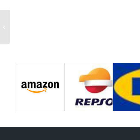
Bungalows de
chantier