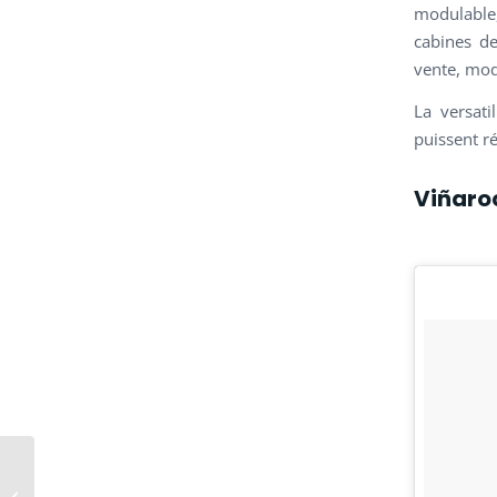
modulable,
cabines de
vente, mod
La versat
puissent r
Viñaro
Base de vie
modulaire pour