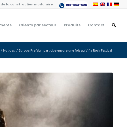
de la construction modulaire
915-593-625
ments
Clients par secteur
Produits
Contact
/
Noticias
/
Europa Prefabri participe encore une fois au Viña Rock Festival