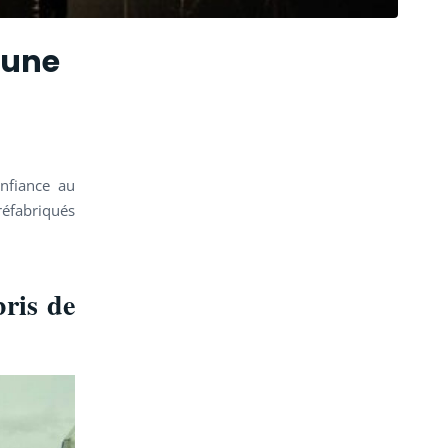
 une
onfiance au
réfabriqués
bris de