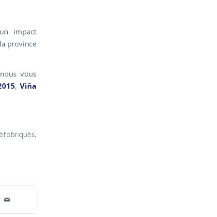
 un impact
la province
, nous vous
2015
,
Viña
éfabriqués
,