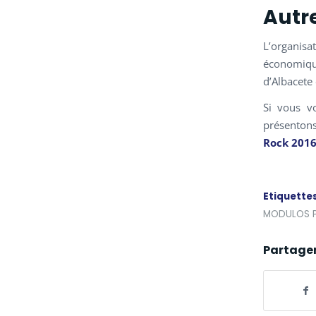
Autre
L’organis
économique
d’Albacete 
Si vous vo
présentons
Rock 201
Etiquettes
MODULOS 
Partager