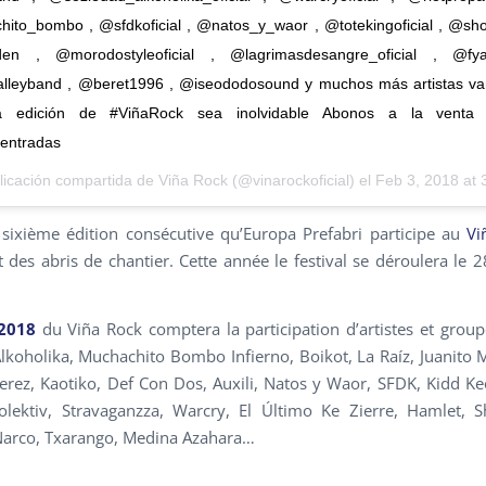
to_bombo , @sfdkoficial , @natos_y_waor , @totekingoficial , @sho
en , @morodostyleoficial , @lagrimasdesangre_oficial , @f
lleyband , @beret1996 , @iseododosound y muchos más artistas va
a edición de #ViñaRock sea inolvidable Abonos a la venta 
/entradas
licación compartida de
Viña Rock
(@vinarockoficial) el
Feb 3, 2018 at 
 sixième édition consécutive qu’Europa Prefabri participe au
Vi
t des abris de chantier. Cette année le festival se déroulera le 2
 2018
du Viña Rock comptera la participation d’artistes et group
lkoholika, Muchachito Bombo Infierno, Boikot, La Raíz, Juanito 
Jerez, Kaotiko, Def Con Dos, Auxili, Natos y Waor, SFDK, Kidd K
lektiv, Stravaganzza, Warcry, El Último Ke Zierre, Hamlet, 
Narco, Txarango, Medina Azahara…