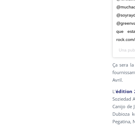
@muchachi
@soyrayd
@greenva
que est
rock.com
Una pub
Ça sera la
fournissan
Avril.
L’
édition
Soziedad A
Canijo de 
Dubioza ko
Pegatina, 