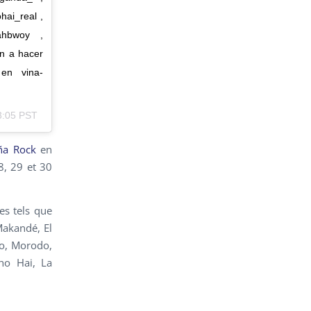
hai_real ,
yahbwoy ,
n a hacer
en vina-
3:05 PST
ña Rock
en
8, 29 et 30
es tels que
Makandé, El
eo, Morodo,
Sho Hai, La