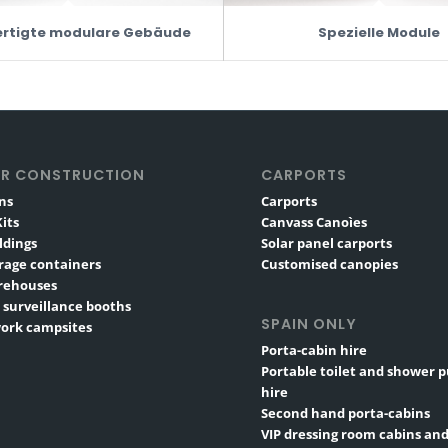
ertigte modulare Gebäude
Spezielle Module
R CONSTRUCTION
CARPORTS
ns
Carports
its
Canvass Canoìes
ldings
Solar panel carports
rage containers
Customised canopies
rehouses
 surveillance booths
SPAIN ONLY
ork campsites
Porta-cabin hire
Portable toilet and shower 
hire
Second hand porta-cabins
VIP dressing room cabins and