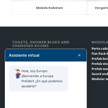
Mobile Kabinen
Vorgef
TOILETS, SHOWER BLOKS AND
MODULA
CHANGING ROOMS
Porta cabi
Toilet cabins
Flat Pack K
Asistente virtual
Shower cabins
Prefab bui
Toilet and shower cabins
Prefab sto
Changing & dressing rooms
Prefab wa
Hola, soy Europo. 
Guard and
¡Bienvenido a Europa 
Modular w
Prefabri! ¿En qué podemos 
ayudarte?