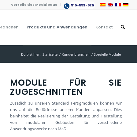
Vorteile des Modulbaus
915-593-625
ranchen
Produkte und Anwendungen
Kontakt
Du bist hier:
Startseite
/
Kundenbranchen
/
Spezielle Module
MODULE FÜR SIE
ZUGESCHNITTEN
Zusätlich zu unseren Standard Fertigmodulen können wir
uns auf die Bedürfnisse unserer Kunden anpassen. Dies
beinhaltet die Realisierung der Gestaltung und Herstellung
von modularen Gebäuden für verschiedene
Anwendungszwecke nach Maß.